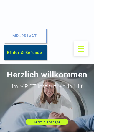
MR-PRIVAT
Bilder & Befunde
Herzlich willkommen
im MRCT-Institut Maria Hilf
Termin anfrage